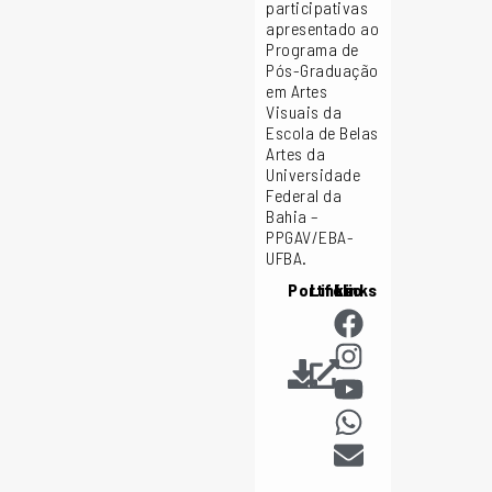
participativas
apresentado ao
Programa de
Pós-Graduação
em Artes
Visuais da
Escola de Belas
Artes da
Universidade
Federal da
Bahia –
PPGAV/EBA-
UFBA.
Portfólio
Links
Links